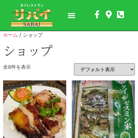
タイレストラン
ホーム
/ ショップ
ショップ
全8件を表示